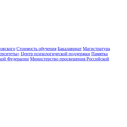
овского
Стоимость обучения
Бакалавриат
Магистратура
ерситеты»
Центр психологической поддержки
Памятка
ской Федерации
Министерство просвещения Российской