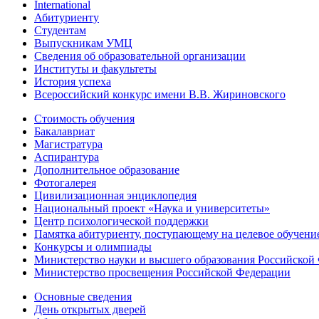
International
Абитуриенту
Студентам
Выпускникам УМЦ
Сведения об образовательной организации
Институты и факультеты
История успеха
Всероссийский конкурс имени В.В. Жириновского
Стоимость обучения
Бакалавриат
Магистратура
Аспирантура
Дополнительное образование
Фотогалерея
Цивилизационная энциклопедия
Национальный проект «Наука и университеты»
Центр психологической поддержки
Памятка абитуриенту, поступающему на целевое обучени
Конкурсы и олимпиады
Министерство науки и высшего образования Российской
Министерство просвещения Российской Федерации
Основные сведения
День открытых дверей