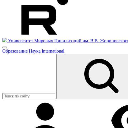
Университет Мировых Цивилизаций
им. В.В. Жириновског
Образование
Наука
International