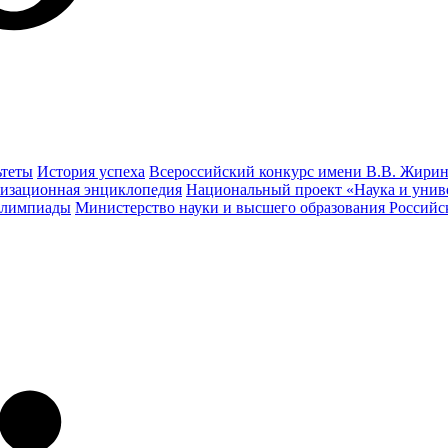
ьтеты
История успеха
Всероссийский конкурс имени В.В. Жирин
изационная энциклопедия
Национальный проект «Наука и унив
олимпиады
Министерство науки и высшего образования Россий