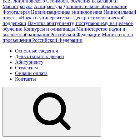
В.В. Жириновского
Стоимость обучения
Бакалавриат
Магистратура
Аспирантура
Дополнительное образование
Фотогалерея
Цивилизационная энциклопедия
Национальный
проект «Наука и университеты»
Центр психологической
поддержки
Памятка абитуриенту, поступающему на целевое
обучение
Конкурсы и олимпиады
Министерство науки и
высшего образования Российской Федерации
Министерство
просвещения Российской Федерации
Основные сведения
День открытых дверей
Абитуриенту
Студентам
Онлайн оплата
Контакты