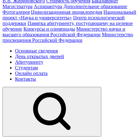
В.В. Жириновского
Стоимость обучения
Бакалавриат
Магистратура
Аспирантура
Дополнительное образование
Фотогалерея
Цивилизационная энциклопедия
Национальный
проект «Наука и университеты»
Центр психологической
поддержки
Памятка абитуриенту, поступающему на целевое
обучение
Конкурсы и олимпиады
Министерство науки и
высшего образования Российской Федерации
Министерство
просвещения Российской Федерации
Основные сведения
День открытых дверей
Абитуриенту
Студентам
Онлайн оплата
Контакты