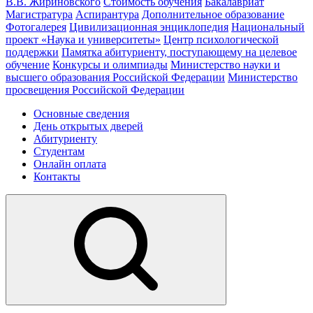
В.В. Жириновского
Стоимость обучения
Бакалавриат
Магистратура
Аспирантура
Дополнительное образование
Фотогалерея
Цивилизационная энциклопедия
Национальный
проект «Наука и университеты»
Центр психологической
поддержки
Памятка абитуриенту, поступающему на целевое
обучение
Конкурсы и олимпиады
Министерство науки и
высшего образования Российской Федерации
Министерство
просвещения Российской Федерации
Основные сведения
День открытых дверей
Абитуриенту
Студентам
Онлайн оплата
Контакты