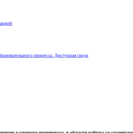
зацией
разовательного процесса. Доступная среда
вития кадрового потенциала в области работы со студентам