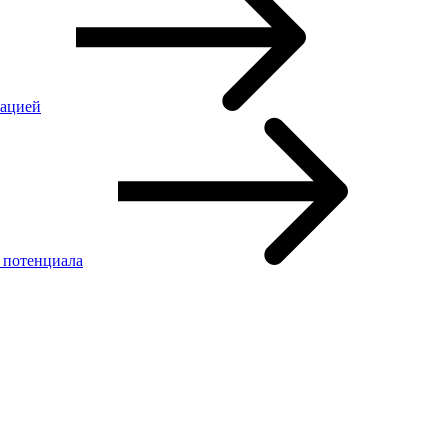
зацией
 потенциала