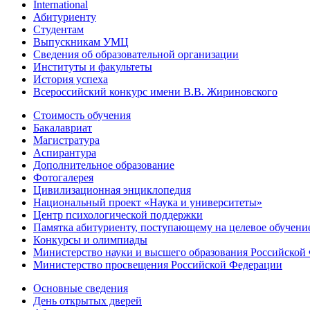
International
Абитуриенту
Студентам
Выпускникам УМЦ
Сведения об образовательной организации
Институты и факультеты
История успеха
Всероссийский конкурс имени В.В. Жириновского
Стоимость обучения
Бакалавриат
Магистратура
Аспирантура
Дополнительное образование
Фотогалерея
Цивилизационная энциклопедия
Национальный проект «Наука и университеты»
Центр психологической поддержки
Памятка абитуриенту, поступающему на целевое обучени
Конкурсы и олимпиады
Министерство науки и высшего образования Российской
Министерство просвещения Российской Федерации
Основные сведения
День открытых дверей