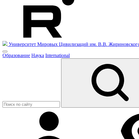
Университет Мировых Цивилизаций
им. В.В. Жириновског
Образование
Наука
International