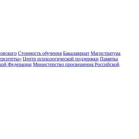
овского
Стоимость обучения
Бакалавриат
Магистратура
ерситеты»
Центр психологической поддержки
Памятка
ской Федерации
Министерство просвещения Российской