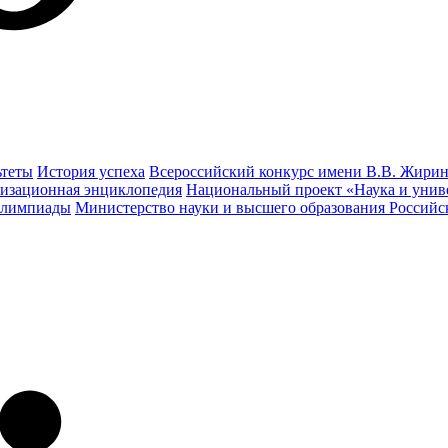
ьтеты
История успеха
Всероссийский конкурс имени В.В. Жирин
изационная энциклопедия
Национальный проект «Наука и унив
олимпиады
Министерство науки и высшего образования Россий