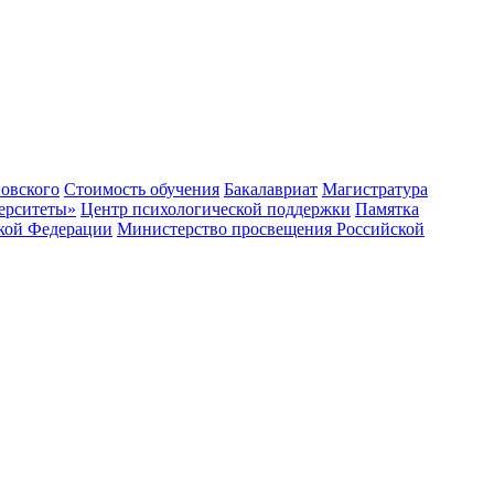
овского
Стоимость обучения
Бакалавриат
Магистратура
ерситеты»
Центр психологической поддержки
Памятка
ской Федерации
Министерство просвещения Российской