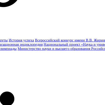
ьтеты
История успеха
Всероссийский конкурс имени В.В. Жирин
изационная энциклопедия
Национальный проект «Наука и унив
олимпиады
Министерство науки и высшего образования Россий