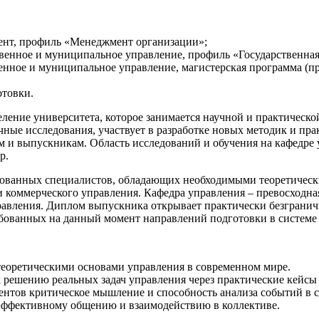
ент, профиль «Менеджмент организации»;
венное и муниципальное управление, профиль «Государственна
енное и муниципальное управление, магистерская программа (
отовки.
еление университета, которое занимается научной и практическо
ные исследования, участвует в разработке новых методик и пра
ам и выпускникам. Область исследований и обучения на кафедре
р.
рованных специалистов, обладающих необходимыми теоретическ
 коммерческого управления. Кафедра управления – превосходная
равления. Диплом выпускника открывает практически безгранич
ованных на данный момент направлений подготовки в системе 
 теоретическими основами управления в современном мире.
к решению реальных задач управления через практические кейсы
ентов критическое мышление и способность анализа событий в с
 эффективному общению и взаимодействию в коллективе.