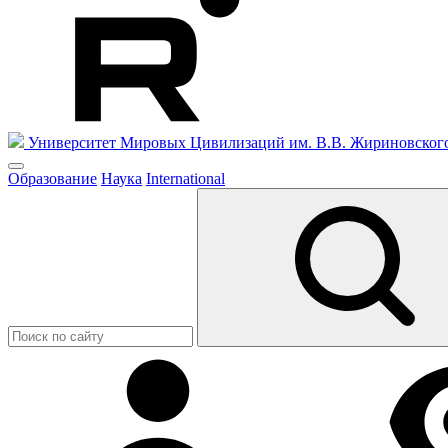
Университет Мировых Цивилизаций
им. В.В. Жириновског
Образование
Наука
International