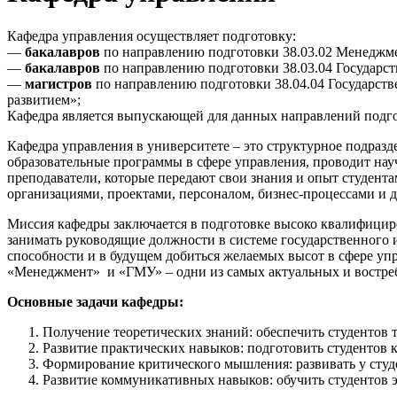
Кафедра управления осуществляет подготовку:
—
бакалавров
по направлению подготовки 38.03.02 Менеджм
—
бакалавров
по направлению подготовки 38.03.04 Государст
—
магистров
по направлению подготовки 38.04.04 Государств
развитием»;
Кафедра является выпускающей для данных направлений подг
Кафедра управления в университете – это структурное подразд
образовательные программы в сфере управления, проводит науч
преподаватели, которые передают свои знания и опыт студент
организациями, проектами, персоналом, бизнес-процессами и д
Миссия кафедры заключается в подготовке высоко квалифици
занимать руководящие должности в системе государственного и
способности и в будущем добиться желаемых высот в сфере уп
«Менеджмент» и «ГМУ» – одни из самых актуальных и востреб
Основные задачи кафедры:
Получение теоретических знаний: обеспечить студентов
Развитие практических навыков: подготовить студентов 
Формирование критического мышления: развивать у студ
Развитие коммуникативных навыков: обучить студентов