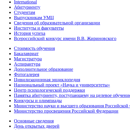
International
Абитуриенту
Студентам
Выпускникам УМЦ
Сведения об образовательной организации
Институты и факультеты
История успеха
Всероссийский конкурс имени В.В. Жириновского
Стоимость обучения
Бакалавриат
Магистратура
Аспирантура
Дополнительное образование
Фотогалерея
Цивилизационная энциклопедия
Национальный проект «Наука и университеты»
Центр психологической поддержки
Памятка абитуриенту, поступающему на целевое обучени
Конкурсы и олимпиады
Министерство науки и высшего образования Российской
Министерство просвещения Российской Федерации
Основные сведения
День открытых дверей