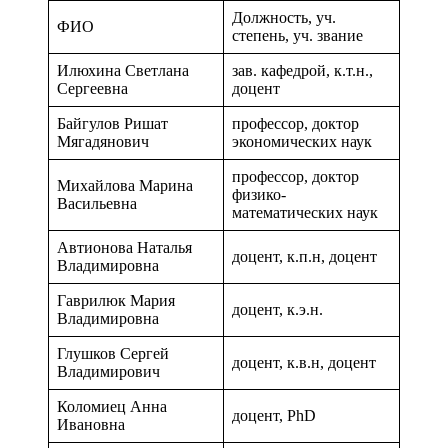
Должность, уч.
ФИО
степень, уч. звание
Илюхина Светлана
зав. кафедрой, к.т.н.,
Сергеевна
доцент
Байгулов Ришат
профессор, доктор
Мягадянович
экономических наук
профессор, доктор
Михайлова Марина
физико-
Васильевна
математических наук
Автионова Наталья
доцент, к.п.н, доцент
Владимировна
Гаврилюк Мария
доцент, к.э.н.
Владимировна
Глушков Сергей
доцент, к.в.н, доцент
Владимирович
Коломиец Анна
доцент, PhD
Ивановна