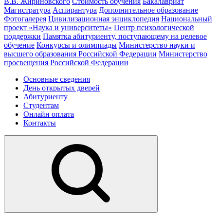
В.В. Жириновского
Стоимость обучения
Бакалавриат
Магистратура
Аспирантура
Дополнительное образование
Фотогалерея
Цивилизационная энциклопедия
Национальный
проект «Наука и университеты»
Центр психологической
поддержки
Памятка абитуриенту, поступающему на целевое
обучение
Конкурсы и олимпиады
Министерство науки и
высшего образования Российской Федерации
Министерство
просвещения Российской Федерации
Основные сведения
День открытых дверей
Абитуриенту
Студентам
Онлайн оплата
Контакты