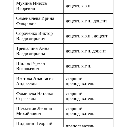
Мухина Инесса
доцент, к.э.н.
Игоревна
Семенычева Ирина
доцент, к.т.н., доцент
Флюровна
Сороченко Виктор
доцент, к.э.н., доцент
Владимирович
Трещалина Анна
доцент, к.т.н, доцент
Владимировна
Шилов Герман
доцент, к.т.н.
Витальевич
Изотова Анастасия
старший
Андреевна
преподаватель
Фомичева Наталья
старший
Сергеевна
преподаватель
Шехматов Леонид
старший
Михайлович
преподаватель
Цидилин Георгий
преподаватель