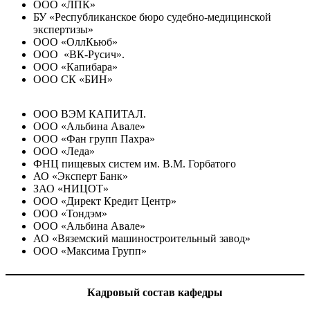
ООО «ЛПК»
БУ «Республиканское бюро судебно-медицинской
экспертизы»
ООО «ОллКьюб»
ООО «ВК-Русич».
ООО «Капибара»
ООО СК «БИН»
ООО ВЭМ КАПИТАЛ.
ООО «Альбина Авале»
ООО «Фан групп Пахра»
ООО «Леда»
ФНЦ пищевых систем им. В.М. Горбатого
АО «Эксперт Банк»
ЗАО «НИЦОТ»
ООО «Директ Кредит Центр»
ООО «Тондэм»
ООО «Альбина Авале»
АО «Вяземский машиностроительный завод»
ООО «Максима Групп»
Кадровый состав кафедры