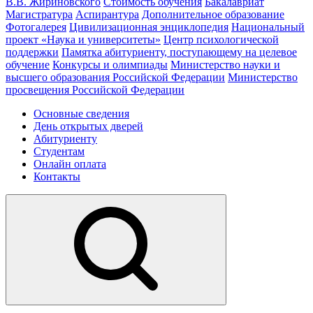
В.В. Жириновского
Стоимость обучения
Бакалавриат
Магистратура
Аспирантура
Дополнительное образование
Фотогалерея
Цивилизационная энциклопедия
Национальный
проект «Наука и университеты»
Центр психологической
поддержки
Памятка абитуриенту, поступающему на целевое
обучение
Конкурсы и олимпиады
Министерство науки и
высшего образования Российской Федерации
Министерство
просвещения Российской Федерации
Основные сведения
День открытых дверей
Абитуриенту
Студентам
Онлайн оплата
Контакты