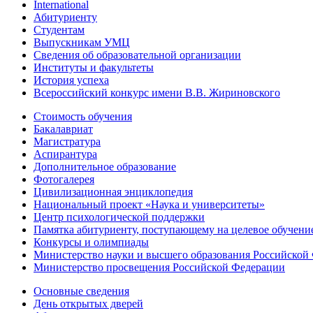
International
Абитуриенту
Студентам
Выпускникам УМЦ
Сведения об образовательной организации
Институты и факультеты
История успеха
Всероссийский конкурс имени В.В. Жириновского
Стоимость обучения
Бакалавриат
Магистратура
Аспирантура
Дополнительное образование
Фотогалерея
Цивилизационная энциклопедия
Национальный проект «Наука и университеты»
Центр психологической поддержки
Памятка абитуриенту, поступающему на целевое обучени
Конкурсы и олимпиады
Министерство науки и высшего образования Российской
Министерство просвещения Российской Федерации
Основные сведения
День открытых дверей