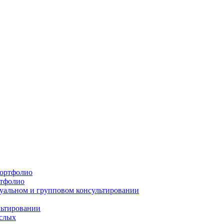
портфолио
ртфолио
дуальном и групповом консультировании
льтировании
ослых