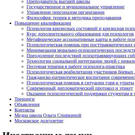
Преподаватель высшей школы
Государственное и муниципальное управление
Управление персоналом организации
Философия: теория и методика преподавания
Повышение квалификации
Психология кризисных состояний и кризисная псих
Курс дополнительного образования для психологов
Метафорические ассоциативные карты в работе пси
Психологическая помощь при посттравматических с
Минимизация морально-психологических последств
Преодоление последствий психотравмирующих соб
Технологии социальной интеграции людей с инвал
Песочная терапия в работе психолога-практика
Психологическая реабилитация участников боевых
Гражданско-патриотическое воспитание современн
Психологическая помощь в ситуации горя и утраты
Современный дипломатический протокол и этикет
Оказание психологической поддержки студентам в
Тренинги
Объявления
Контакты
Медиа школа Ольги Спиркиной
Московское долголетие