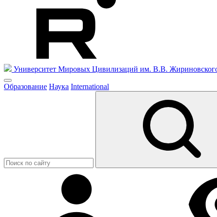
Университет Мировых Цивилизаций
им. В.В. Жириновског
Образование
Наука
International