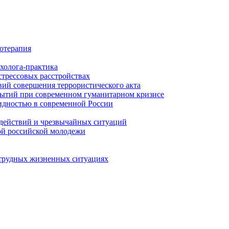
отерапия
холога-практика
трессовых расстройствах
ий совершения террористического акта
ытий при современном гуманитарном кризисе
идностью в современной России
 действий и чрезвычайных ситуаций
ой российской молодежи
 трудных жизненных ситуациях