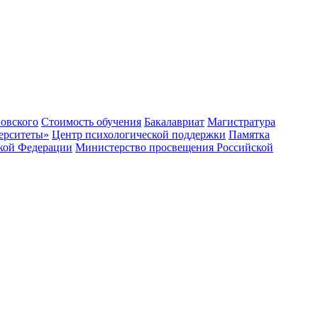
овского
Стоимость обучения
Бакалавриат
Магистратура
ерситеты»
Центр психологической поддержки
Памятка
ской Федерации
Министерство просвещения Российской