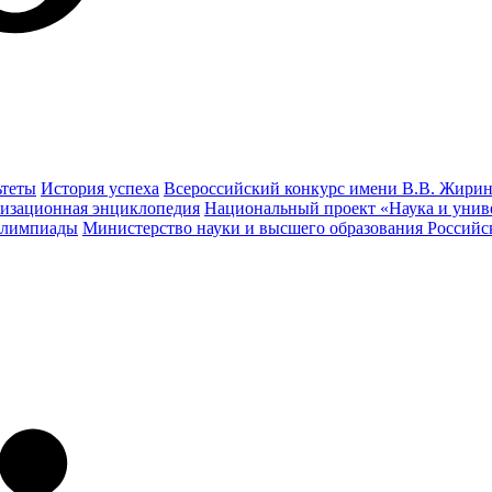
ьтеты
История успеха
Всероссийский конкурс имени В.В. Жирин
изационная энциклопедия
Национальный проект «Наука и унив
олимпиады
Министерство науки и высшего образования Россий