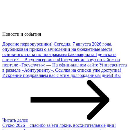
Новости и
события
Дорогие первокурсники!
Сегодня, 7 августа 2026 года,
опубликован приказ о зачислении на бюджетные места
основного этапа по программам бакалавриата Где искать
списки?— В суперсервисе «Поступление в вуз онлайн» на
портале «Госуслуги»; — На официальном сайте Университета
в разделе «Абитуриенту». Ссылка на списки уже доступна!
Искренне поздравляем вас с этим долгожданным днём! Вы
Читать далее
Сукко 2026 – спасибо за эти яркие, восхитительные дни!