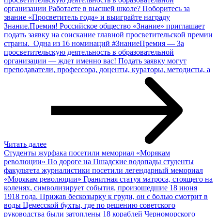
организации
Работаете в высшей школе? Поборитесь за
звание «Просветитель года» и выиграйте награду
Знание.Премия! Российское общество «Знание» приглашает
подать заявку на соискание главной просветительской премии
страны. Одна из 16 номинаций #ЗнаниеПремия — За
просветительскую деятельность в образовательной
организации — ждет именно вас! Подать заявку могут
преподаватели, профессора, доценты, кураторы, методисты, а
Читать далее
Студенты журфака посетили мемориал «Морякам
революции»
По дороге на Пшадские водопады студенты
факультета журналистики посетили легендарный мемориал
«Морякам революции» Гранитная статуя матроса, стоящего на
коленях, символизирует события, произошедшие 18 июня
1918 года. Прижав бескозырку к груди, он с болью смотрит в
воды Цемесской бухты, где по решению советского
руководства были затоплены 18 кораблей Черноморского