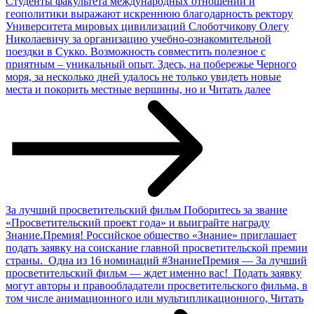
Студенты факультета международных отношений и
геополитики выражают искреннюю благодарность ректору
Университета мировых цивилизаций Слоботчикову Олегу
Николаевичу за организацию учебно-ознакомительной
поездки в Сукко. Возможность совместить полезное с
приятным – уникальный опыт. Здесь, на побережье Черного
моря, за несколько дней удалось не только увидеть новые
места и покорить местные вершины, но и
Читать далее
За лучший просветительский фильм
Поборитесь за звание
«Просветительский проект года» и выиграйте награду
Знание.Премия! Российское общество «Знание» приглашает
подать заявку на соискание главной просветительской премии
страны. Одна из 16 номинаций #ЗнаниеПремия — За лучший
просветительский фильм — ждет именно вас! Подать заявку
могут авторы и правообладатели просветительского фильма, в
том числе анимационного или мультипликационного,
Читать