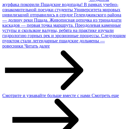
журфака покорили Пшадские водопады!
В рамках учебно-
ознакомительной поездки студенты Университета мировых
цивилизаций отправились в сердце Геленджикского района
— долину реки Пшада. Живописная цепочка из тринадцати
каскадов — первая точка маршрута. Преодолевая каменные
уступы и скользкие валуны, ребята на практике изучали
гидрологию горных рек и эрозионные процессы. Следующим
пунктом стали легендарные пшадские дольмены —
ровесники
Читать далее
Смотрите и узнавайте
больше
вместе с нами
Смотреть еще