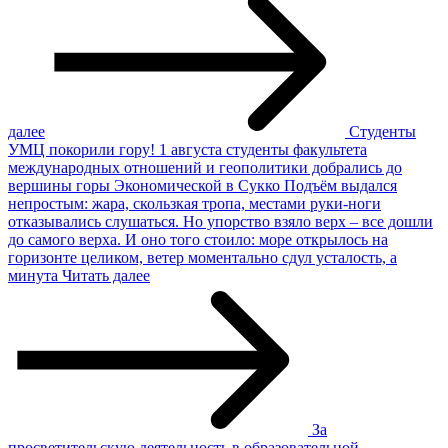
далее
Студенты
УМЦ покорили гору!
1 августа студенты факультета
международных отношений и геополитики добрались до
вершины горы Экономической в Сукко Подъём выдался
непростым: жара, скользкая тропа, местами руки-ноги
отказывались слушаться. Но упорство взяло верх – все дошли
до самого верха. И оно того стоило: море открылось на
горизонте целиком, ветер моментально сдул усталость, а
минута
Читать далее
За
просветительскую деятельность в образовательной