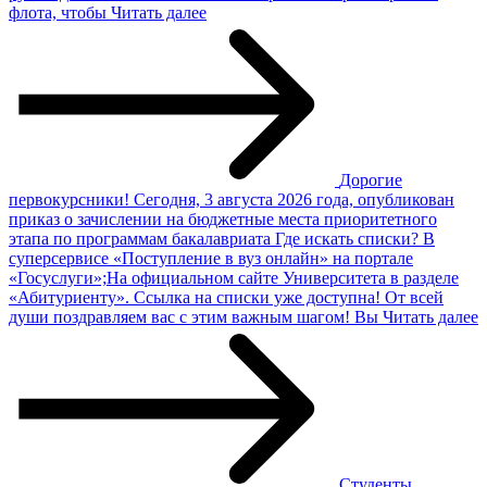
флота, чтобы
Читать далее
Дорогие
первокурсники!
Сегодня, 3 августа 2026 года, опубликован
приказ о зачислении на бюджетные места приоритетного
этапа по программам бакалавриата Где искать списки? В
суперсервисе «Поступление в вуз онлайн» на портале
«Госуслуги»;На официальном сайте Университета в разделе
«Абитуриенту». Ссылка на списки уже доступна! От всей
души поздравляем вас с этим важным шагом! Вы
Читать далее
Студенты