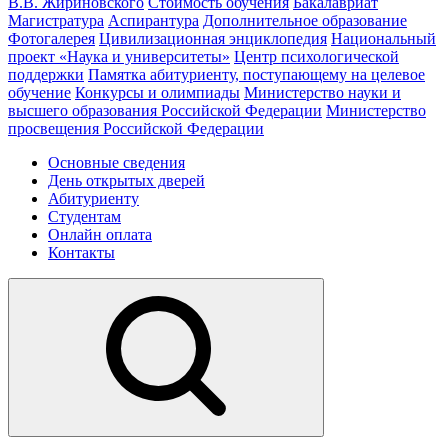
В.В. Жириновского
Стоимость обучения
Бакалавриат
Магистратура
Аспирантура
Дополнительное образование
Фотогалерея
Цивилизационная энциклопедия
Национальный
проект «Наука и университеты»
Центр психологической
поддержки
Памятка абитуриенту, поступающему на целевое
обучение
Конкурсы и олимпиады
Министерство науки и
высшего образования Российской Федерации
Министерство
просвещения Российской Федерации
Основные сведения
День открытых дверей
Абитуриенту
Студентам
Онлайн оплата
Контакты