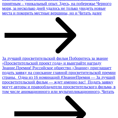
приятным – уникальный опыт. Здесь, на побережье Черного
моря, за несколько дней удалось не только увидеть новые
места и покорить местные вершины, но и
Читать далее
За лучший просветительский фильм
Поборитесь за звание
«Просветительский проект года» и выиграйте награду
Знание.Премия! Российское общество «Знание» приглашает
подать заявку на соискание главной просветительской премии
страны. Одна из 16 номинаций #ЗнаниеПремия — За лучший
просветительский фильм — ждет именно вас! Подать заявку
могут авторы и правообладатели просветительского фильма, в
том числе анимационного или мультипликационного,
Читать