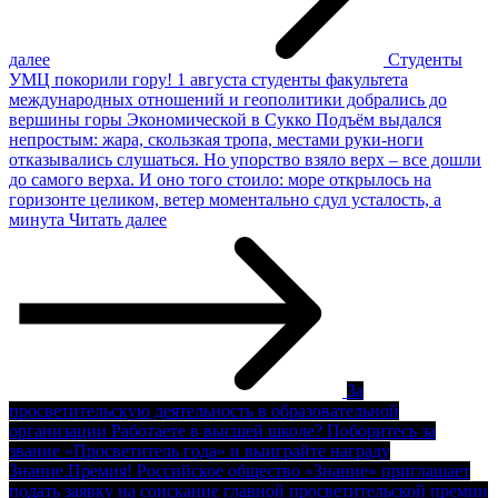
далее
Студенты
УМЦ покорили гору!
1 августа студенты факультета
международных отношений и геополитики добрались до
вершины горы Экономической в Сукко Подъём выдался
непростым: жара, скользкая тропа, местами руки-ноги
отказывались слушаться. Но упорство взяло верх – все дошли
до самого верха. И оно того стоило: море открылось на
горизонте целиком, ветер моментально сдул усталость, а
минута
Читать далее
За
просветительскую деятельность в образовательной
организации
Работаете в высшей школе? Поборитесь за
звание «Просветитель года» и выиграйте награду
Знание.Премия! Российское общество «Знание» приглашает
подать заявку на соискание главной просветительской премии