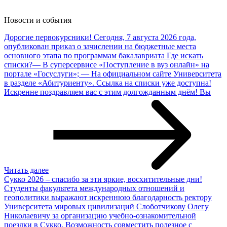
Новости и
события
Дорогие первокурсники!
Сегодня, 7 августа 2026 года,
опубликован приказ о зачислении на бюджетные места
основного этапа по программам бакалавриата Где искать
списки?— В суперсервисе «Поступление в вуз онлайн» на
портале «Госуслуги»; — На официальном сайте Университета
в разделе «Абитуриенту». Ссылка на списки уже доступна!
Искренне поздравляем вас с этим долгожданным днём! Вы
Читать далее
Сукко 2026 – спасибо за эти яркие, восхитительные дни!
Студенты факультета международных отношений и
геополитики выражают искреннюю благодарность ректору
Университета мировых цивилизаций Слоботчикову Олегу
Николаевичу за организацию учебно-ознакомительной
поездки в Сукко. Возможность совместить полезное с