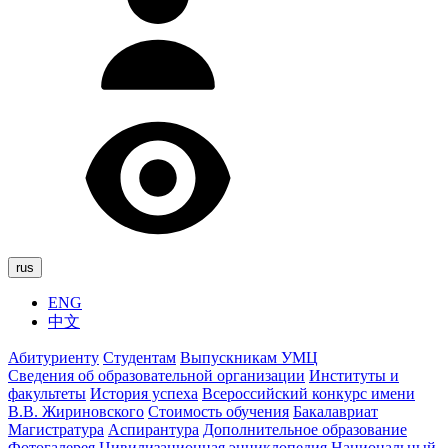
rus
ENG
中文
Абитуриенту
Студентам
Выпускникам УМЦ
Сведения об образовательной организации
Институты и
факультеты
История успеха
Всероссийский конкурс имени
В.В. Жириновского
Стоимость обучения
Бакалавриат
Магистратура
Аспирантура
Дополнительное образование
Фотогалерея
Цивилизационная энциклопедия
Национальный