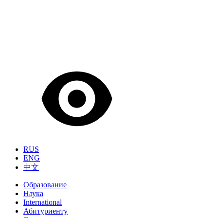
RUS
ENG
中文
Образование
Наука
International
Абитуриенту