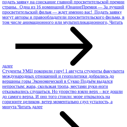
подать заявку на соискание главной просветительской премии
страны. Одна из 16 номинаций #ЗнаниеПремия — За лучший
просветительский фильм — ждет именно вас! Подать заявку
могут авторы и правообладатели просветительского фильма, в
том числе анимационного или мультипликационного,
Читать
далее
Студенты УМЦ покорили гору!
1 августа студенты факультета
международных отношений и геополитики добрались до
вершины горы Экономической в Сукко Подъём выдался
непростым: жара, скользкая тропа, местами руки-ноги
отказывались слушаться. Но упорство взяло верх – все дошли
до самого верха. И оно того стоило: море открылось на
горизонте целиком, ветер моментально сдул усталость, а
минута
Читать далее