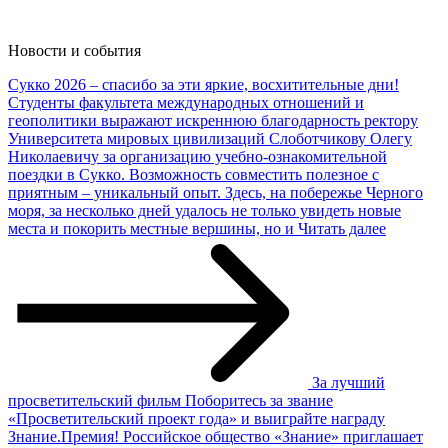
Новости и
события
Сукко 2026 – спасибо за эти яркие, восхитительные дни!
Студенты факультета международных отношений и
геополитики выражают искреннюю благодарность ректору
Университета мировых цивилизаций Слоботчикову Олегу
Николаевичу за организацию учебно-ознакомительной
поездки в Сукко. Возможность совместить полезное с
приятным – уникальный опыт. Здесь, на побережье Черного
моря, за несколько дней удалось не только увидеть новые
места и покорить местные вершины, но и
Читать далее
За лучший
просветительский фильм
Поборитесь за звание
«Просветительский проект года» и выиграйте награду
Знание.Премия! Российское общество «Знание» приглашает