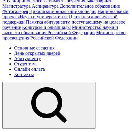
В.В. Жириновского
Стоимость обучения
Бакалавриат
Магистратура
Аспирантура
Дополнительное образование
Фотогалерея
Цивилизационная энциклопедия
Национальный
проект «Наука и университеты»
Центр психологической
поддержки
Памятка абитуриенту, поступающему на целевое
обучение
Конкурсы и олимпиады
Министерство науки и
высшего образования Российской Федерации
Министерство
просвещения Российской Федерации
Основные сведения
День открытых дверей
Абитуриенту
Студентам
Онлайн оплата
Контакты