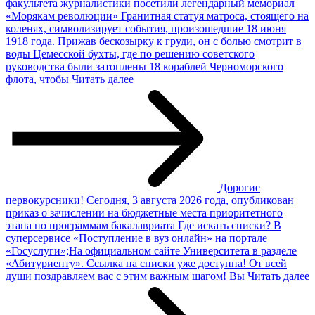
факультета журналистики посетили легендарный мемориал
«Морякам революции» Гранитная статуя матроса, стоящего на
коленях, символизирует события, произошедшие 18 июня
1918 года. Прижав бескозырку к груди, он с болью смотрит в
воды Цемесской бухты, где по решению советского
руководства были затоплены 18 кораблей Черноморского
флота, чтобы
Читать далее
Дорогие
первокурсники!
Сегодня, 3 августа 2026 года, опубликован
приказ о зачислении на бюджетные места приоритетного
этапа по программам бакалавриата Где искать списки? В
суперсервисе «Поступление в вуз онлайн» на портале
«Госуслуги»;На официальном сайте Университета в разделе
«Абитуриенту». Ссылка на списки уже доступна! От всей
души поздравляем вас с этим важным шагом! Вы
Читать далее