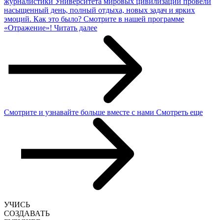
журналистики Университета мировых цивилизаций провели
насыщенный день, полный отдыха, новых задач и ярких
эмоций. Как это было? Смотрите в нашей программе
«Отражение»!
Читать далее
Смотрите и узнавайте
больше
вместе с нами
Смотреть еще
УЧИСЬ
СОЗДАВАТЬ