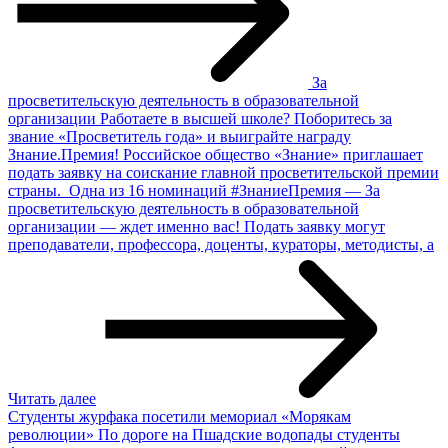
За
просветительскую деятельность в образовательной
организации
Работаете в высшей школе? Поборитесь за
звание «Просветитель года» и выиграйте награду
Знание.Премия! Российское общество «Знание» приглашает
подать заявку на соискание главной просветительской премии
страны. Одна из 16 номинаций #ЗнаниеПремия — За
просветительскую деятельность в образовательной
организации — ждет именно вас! Подать заявку могут
преподаватели, профессора, доценты, кураторы, методисты, а
Читать далее
Студенты журфака посетили мемориал «Морякам
революции»
По дороге на Пшадские водопады студенты