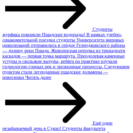
Студенты
журфака покорили Пшадские водопады!
В рамках учебно-
ознакомительной поездки студенты Университета мировых
цивилизаций отправились в сердце Геленджикского района
— долину реки Пшада. Живописная цепочка из тринадцати
каскадов — первая точка маршрута. Преодолевая каменные
уступы и скользкие валуны, ребята на практике изучали
гидрологию горных рек и эрозионные процессы. Следующим
пунктом стали легендарные пшадские дольмены —
ровесники
Читать далее
Ещё один
незабываемый день в Сукко!
Студенты факультета