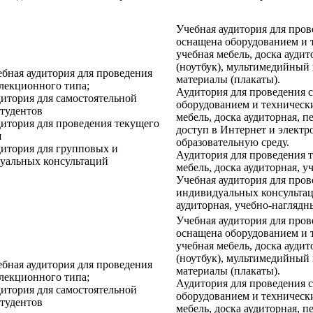
Учебная аудитория для про
оснащена оборудованием и 
учебная мебель, доска ауди
(ноутбук), мультимедийный 
ебная аудитория для проведения
материалы (плакаты).
 лекционного типа;
Аудитория для проведения 
дитория для самостоятельной
оборудованием и техническ
студентов
мебель, доска аудиторная, 
дитория для проведения текущего
доступ в Интернет и элект
я
образовательную среду.
дитория для групповых и
Аудитория для проведения т
уальных консультаций
мебель, доска аудиторная, у
Учебная аудитория для про
индивидуальных консультаци
аудиторная, учебно-наглядн
Учебная аудитория для про
оснащена оборудованием и 
учебная мебель, доска ауди
(ноутбук), мультимедийный 
ебная аудитория для проведения
материалы (плакаты).
 лекционного типа;
Аудитория для проведения 
дитория для самостоятельной
оборудованием и техническ
студентов
мебель, доска аудиторная, 