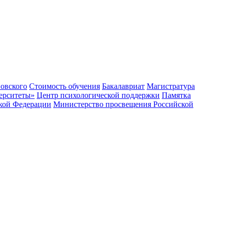
овского
Стоимость обучения
Бакалавриат
Магистратура
ерситеты»
Центр психологической поддержки
Памятка
ской Федерации
Министерство просвещения Российской