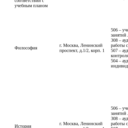
соответствии с
учебным планом
506 – уч
занятий
308 – ау
г. Москва, Ленинский
работы 
Философия
проспект, д.1/2, корп. 1
507 – ау
контрол
504 – ау
индивид
506 – уч
занятий
308 – ау
г. Москва, Ленинский
работы 
История