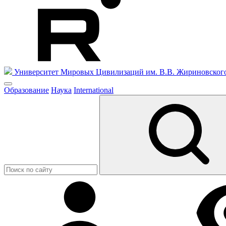
Университет Мировых Цивилизаций
им. В.В. Жириновског
Образование
Наука
International