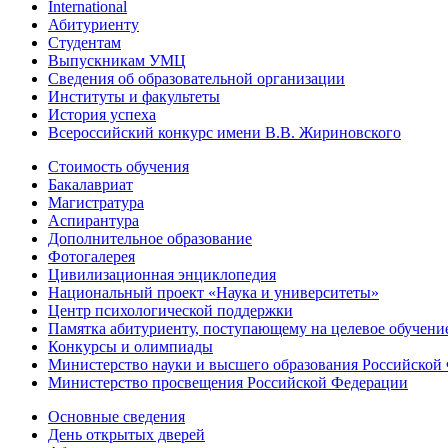
International
Абитуриенту
Студентам
Выпускникам УМЦ
Сведения об образовательной организации
Институты и факультеты
История успеха
Всероссийский конкурс имени В.В. Жириновского
Стоимость обучения
Бакалавриат
Магистратура
Аспирантура
Дополнительное образование
Фотогалерея
Цивилизационная энциклопедия
Национальный проект «Наука и университеты»
Центр психологической поддержки
Памятка абитуриенту, поступающему на целевое обучени
Конкурсы и олимпиады
Министерство науки и высшего образования Российской
Министерство просвещения Российской Федерации
Основные сведения
День открытых дверей