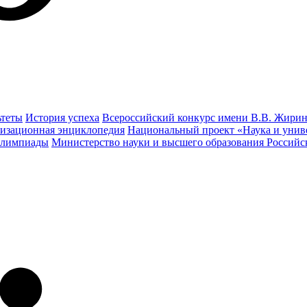
ьтеты
История успеха
Всероссийский конкурс имени В.В. Жирин
изационная энциклопедия
Национальный проект «Наука и унив
олимпиады
Министерство науки и высшего образования Россий