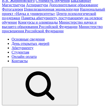
В.В. Жириновского
Стоимость обучения
Бакалавриат
Магистратура
Аспирантура
Дополнительное образование
Фотогалерея
Цивилизационная энциклопедия
Национальный
проект «Наука и университеты»
Центр психологической
поддержки
Памятка абитуриенту, поступающему на целевое
обучение
Конкурсы и олимпиады
Министерство науки и
высшего образования Российской Федерации
Министерство
просвещения Российской Федерации
Основные сведения
День открытых дверей
Абитуриенту
Студентам
Онлайн оплата
Контакты