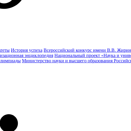
ьтеты
История успеха
Всероссийский конкурс имени В.В. Жирин
изационная энциклопедия
Национальный проект «Наука и унив
олимпиады
Министерство науки и высшего образования Россий