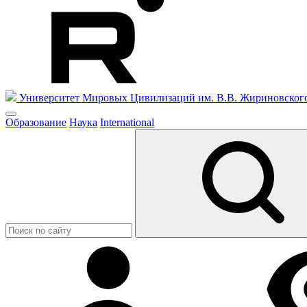
Университет Мировых Цивилизаций
им. В.В. Жириновског
Образование
Наука
International