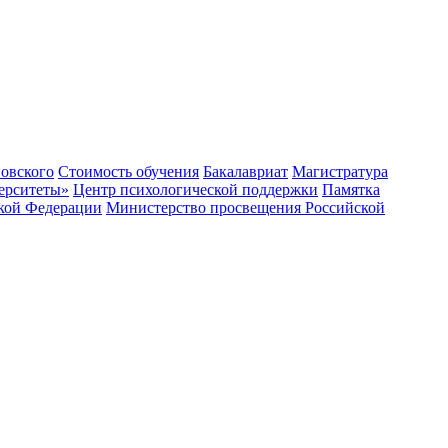
овского
Стоимость обучения
Бакалавриат
Магистратура
ерситеты»
Центр психологической поддержки
Памятка
ской Федерации
Министерство просвещения Российской