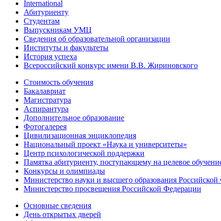
International
Абитуриенту
Студентам
Выпускникам УМЦ
Сведения об образовательной организации
Институты и факультеты
История успеха
Всероссийский конкурс имени В.В. Жириновского
Стоимость обучения
Бакалавриат
Магистратура
Аспирантура
Дополнительное образование
Фотогалерея
Цивилизационная энциклопедия
Национальный проект «Наука и университеты»
Центр психологической поддержки
Памятка абитуриенту, поступающему на целевое обучени
Конкурсы и олимпиады
Министерство науки и высшего образования Российской
Министерство просвещения Российской Федерации
Основные сведения
День открытых дверей