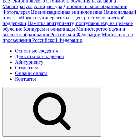
В.В. Жириновского
Стоимость обучения
Бакалавриат
Магистратура
Аспирантура
Дополнительное образование
Фотогалерея
Цивилизационная энциклопедия
Национальный
проект «Наука и университеты»
Центр психологической
поддержки
Памятка абитуриенту, поступающему на целевое
обучение
Конкурсы и олимпиады
Министерство науки и
высшего образования Российской Федерации
Министерство
просвещения Российской Федерации
Основные сведения
День открытых дверей
Абитуриенту
Студентам
Онлайн оплата
Контакты