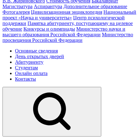
В.В. Жириновского
Стоимость обучения
Бакалавриат
Магистратура
Аспирантура
Дополнительное образование
Фотогалерея
Цивилизационная энциклопедия
Национальный
проект «Наука и университеты»
Центр психологической
поддержки
Памятка абитуриенту, поступающему на целевое
обучение
Конкурсы и олимпиады
Министерство науки и
высшего образования Российской Федерации
Министерство
просвещения Российской Федерации
Основные сведения
День открытых дверей
Абитуриенту
Студентам
Онлайн оплата
Контакты