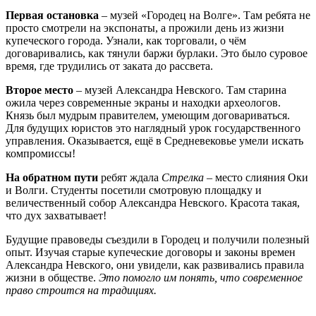
Первая остановка
– музей «Городец на Волге». Там ребята не
просто смотрели на экспонаты, а прожили день из жизни
купеческого города. Узнали, как торговали, о чём
договаривались, как тянули баржи бурлаки. Это было суровое
время, где трудились от заката до рассвета.
Второе место
– музей Александра Невского. Там старина
ожила через современные экраны и находки археологов.
Князь был мудрым правителем, умеющим договариваться.
Для будущих юристов это наглядный урок государственного
управления. Оказывается, ещё в Средневековье умели искать
компромиссы!
На обратном пути
ребят ждала
Стрелка
– место слияния Оки
и Волги. Студенты посетили смотровую площадку и
величественный собор Александра Невского. Красота такая,
что дух захватывает!
Будущие правоведы съездили в Городец и получили полезный
опыт. Изучая старые купеческие договоры и законы времен
Александра Невского, они увидели, как развивались правила
жизни в обществе.
Это помогло им понять, что современное
право строится на традициях.