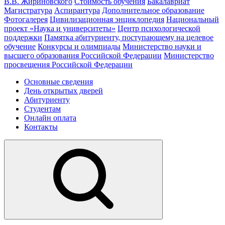
В.В. Жириновского
Стоимость обучения
Бакалавриат
Магистратура
Аспирантура
Дополнительное образование
Фотогалерея
Цивилизационная энциклопедия
Национальный
проект «Наука и университеты»
Центр психологической
поддержки
Памятка абитуриенту, поступающему на целевое
обучение
Конкурсы и олимпиады
Министерство науки и
высшего образования Российской Федерации
Министерство
просвещения Российской Федерации
Основные сведения
День открытых дверей
Абитуриенту
Студентам
Онлайн оплата
Контакты