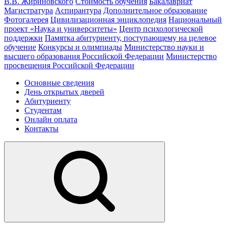
В.В. Жириновского
Стоимость обучения
Бакалавриат
Магистратура
Аспирантура
Дополнительное образование
Фотогалерея
Цивилизационная энциклопедия
Национальный
проект «Наука и университеты»
Центр психологической
поддержки
Памятка абитуриенту, поступающему на целевое
обучение
Конкурсы и олимпиады
Министерство науки и
высшего образования Российской Федерации
Министерство
просвещения Российской Федерации
Основные сведения
День открытых дверей
Абитуриенту
Студентам
Онлайн оплата
Контакты