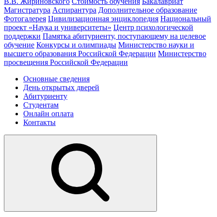
В.В. Жириновского
Стоимость обучения
Бакалавриат
Магистратура
Аспирантура
Дополнительное образование
Фотогалерея
Цивилизационная энциклопедия
Национальный
проект «Наука и университеты»
Центр психологической
поддержки
Памятка абитуриенту, поступающему на целевое
обучение
Конкурсы и олимпиады
Министерство науки и
высшего образования Российской Федерации
Министерство
просвещения Российской Федерации
Основные сведения
День открытых дверей
Абитуриенту
Студентам
Онлайн оплата
Контакты