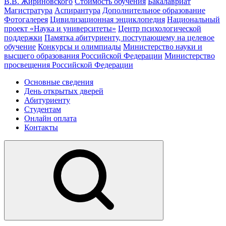
В.В. Жириновского
Стоимость обучения
Бакалавриат
Магистратура
Аспирантура
Дополнительное образование
Фотогалерея
Цивилизационная энциклопедия
Национальный
проект «Наука и университеты»
Центр психологической
поддержки
Памятка абитуриенту, поступающему на целевое
обучение
Конкурсы и олимпиады
Министерство науки и
высшего образования Российской Федерации
Министерство
просвещения Российской Федерации
Основные сведения
День открытых дверей
Абитуриенту
Студентам
Онлайн оплата
Контакты