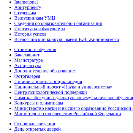
International
Абитуриенту
Студентам
Выпускникам УМЦ
Сведения об образовательной организации
Институты и факультеты
История успеха
Всероссийский конкурс имени В.В. Жириновского
Стоимость обучения
Бакалавриат
Магистратура
Аспирантура
Дополнительное образование
Фотогалерея
Цивилизационная энциклопедия
Национальный проект «Наука и университеты»
Центр психологической поддержки
Памятка абитуриенту, поступающему на целевое обучени
Конкурсы и олимпиады
Министерство науки и высшего образования Российской
Министерство просвещения Российской Федерации
Основные сведения
День открытых дверей