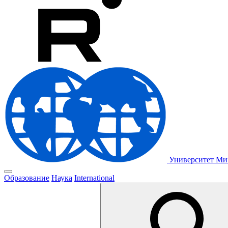
Университет М
Образование
Наука
International