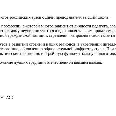
ентов российских вузов с Днём преподавателя высшей школы.
 профессии, в которой многое зависит от личности педагога, е
сти самому неустанно учиться и вдохновлять своим примером ст
ной гражданской позиции, стремления направлять свои таланты 
узов в развитии страны и наших регионов, в укреплении интелле
ствованию, обновлению образовательной инфраструктуры. При 
актические навыки, но и серьёзную фундаментальную подготовк
множение лучших традиций отечественной высшей школы.
РФ/ ТАСС