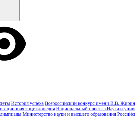
ьтеты
История успеха
Всероссийский конкурс имени В.В. Жирин
изационная энциклопедия
Национальный проект «Наука и унив
олимпиады
Министерство науки и высшего образования Россий