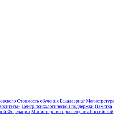
овского
Стоимость обучения
Бакалавриат
Магистратура
ерситеты»
Центр психологической поддержки
Памятка
ской Федерации
Министерство просвещения Российской