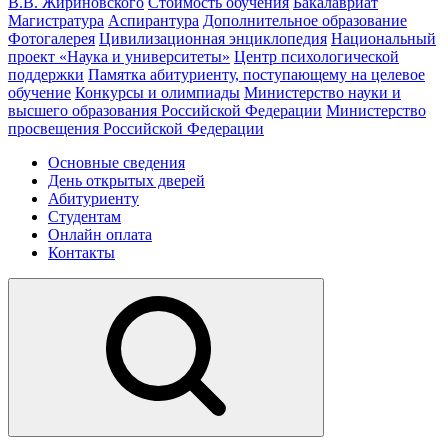
В.В. Жириновского
Стоимость обучения
Бакалавриат
Магистратура
Аспирантура
Дополнительное образование
Фотогалерея
Цивилизационная энциклопедия
Национальный
проект «Наука и университеты»
Центр психологической
поддержки
Памятка абитуриенту, поступающему на целевое
обучение
Конкурсы и олимпиады
Министерство науки и
высшего образования Российской Федерации
Министерство
просвещения Российской Федерации
Основные сведения
День открытых дверей
Абитуриенту
Студентам
Онлайн оплата
Контакты