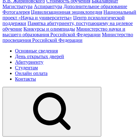
В.В. Жириновского
Стоимость обучения
Бакалавриат
Магистратура
Аспирантура
Дополнительное образование
Фотогалерея
Цивилизационная энциклопедия
Национальный
проект «Наука и университеты»
Центр психологической
поддержки
Памятка абитуриенту, поступающему на целевое
обучение
Конкурсы и олимпиады
Министерство науки и
высшего образования Российской Федерации
Министерство
просвещения Российской Федерации
Основные сведения
День открытых дверей
Абитуриенту
Студентам
Онлайн оплата
Контакты