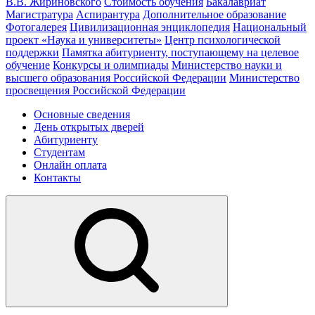
В.В. Жириновского
Стоимость обучения
Бакалавриат
Магистратура
Аспирантура
Дополнительное образование
Фотогалерея
Цивилизационная энциклопедия
Национальный
проект «Наука и университеты»
Центр психологической
поддержки
Памятка абитуриенту, поступающему на целевое
обучение
Конкурсы и олимпиады
Министерство науки и
высшего образования Российской Федерации
Министерство
просвещения Российской Федерации
Основные сведения
День открытых дверей
Абитуриенту
Студентам
Онлайн оплата
Контакты