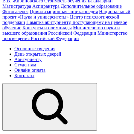
В.В. Жириновского
Стоимость обучения
Бакалавриат
Магистратура
Аспирантура
Дополнительное образование
Фотогалерея
Цивилизационная энциклопедия
Национальный
проект «Наука и университеты»
Центр психологической
поддержки
Памятка абитуриенту, поступающему на целевое
обучение
Конкурсы и олимпиады
Министерство науки и
высшего образования Российской Федерации
Министерство
просвещения Российской Федерации
Основные сведения
День открытых дверей
Абитуриенту
Студентам
Онлайн оплата
Контакты