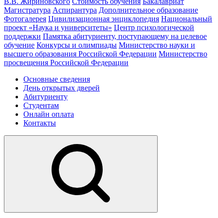
В.В. Жириновского
Стоимость обучения
Бакалавриат
Магистратура
Аспирантура
Дополнительное образование
Фотогалерея
Цивилизационная энциклопедия
Национальный
проект «Наука и университеты»
Центр психологической
поддержки
Памятка абитуриенту, поступающему на целевое
обучение
Конкурсы и олимпиады
Министерство науки и
высшего образования Российской Федерации
Министерство
просвещения Российской Федерации
Основные сведения
День открытых дверей
Абитуриенту
Студентам
Онлайн оплата
Контакты