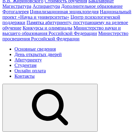
В.В. Жириновского
Стоимость обучения
Бакалавриат
Магистратура
Аспирантура
Дополнительное образование
Фотогалерея
Цивилизационная энциклопедия
Национальный
проект «Наука и университеты»
Центр психологической
поддержки
Памятка абитуриенту, поступающему на целевое
обучение
Конкурсы и олимпиады
Министерство науки и
высшего образования Российской Федерации
Министерство
просвещения Российской Федерации
Основные сведения
День открытых дверей
Абитуриенту
Студентам
Онлайн оплата
Контакты