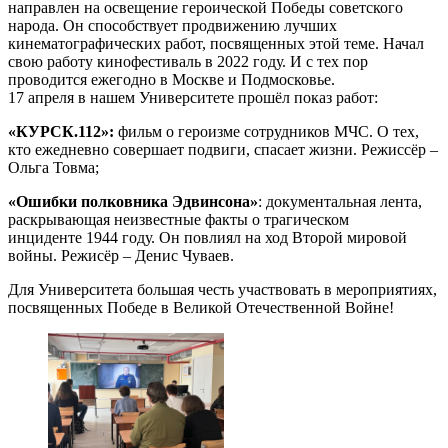
направлен на освещение героической Победы советского
народа. Он способствует продвижению лучших
кинематографических работ, посвященных этой теме. Начал
свою работу кинофестиваль в 2022 году. И с тех пор
проводится ежегодно в Москве и Подмосковье.
17 апреля в нашем Университете прошёл показ работ:
«КУР
С
К.112»:
фильм о героизме сотрудников МЧС. О тех,
кто ежедневно совершает подвиги, спасает жизни. Режиссёр –
Ольга Товма;
«Ошибки полковника
Эдвинсона
»
: документальная лента,
раскрывающая неизвестные факты о трагическом
инциденте 1944 году. Он повлиял на ход Второй мировой
войны. Режисёр – Денис Чуваев.
Для Университета большая честь участвовать в мероприятиях,
посвященных Победе в Великой Отечественной Войне!