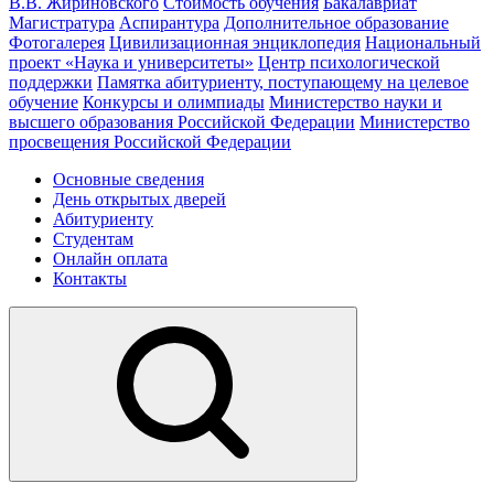
В.В. Жириновского
Стоимость обучения
Бакалавриат
Магистратура
Аспирантура
Дополнительное образование
Фотогалерея
Цивилизационная энциклопедия
Национальный
проект «Наука и университеты»
Центр психологической
поддержки
Памятка абитуриенту, поступающему на целевое
обучение
Конкурсы и олимпиады
Министерство науки и
высшего образования Российской Федерации
Министерство
просвещения Российской Федерации
Основные сведения
День открытых дверей
Абитуриенту
Студентам
Онлайн оплата
Контакты