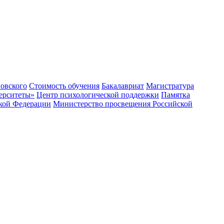
овского
Стоимость обучения
Бакалавриат
Магистратура
ерситеты»
Центр психологической поддержки
Памятка
ской Федерации
Министерство просвещения Российской