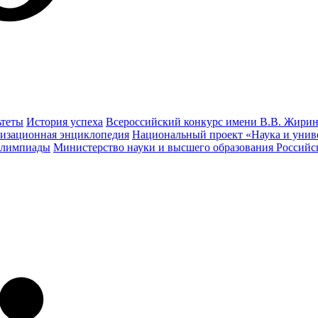
ьтеты
История успеха
Всероссийский конкурс имени В.В. Жирин
изационная энциклопедия
Национальный проект «Наука и унив
олимпиады
Министерство науки и высшего образования Россий