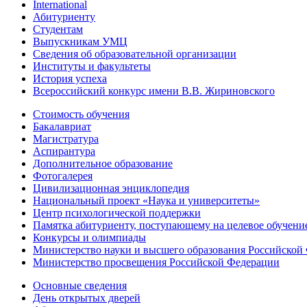
International
Абитуриенту
Студентам
Выпускникам УМЦ
Сведения об образовательной организации
Институты и факультеты
История успеха
Всероссийский конкурс имени В.В. Жириновского
Стоимость обучения
Бакалавриат
Магистратура
Аспирантура
Дополнительное образование
Фотогалерея
Цивилизационная энциклопедия
Национальный проект «Наука и университеты»
Центр психологической поддержки
Памятка абитуриенту, поступающему на целевое обучени
Конкурсы и олимпиады
Министерство науки и высшего образования Российской
Министерство просвещения Российской Федерации
Основные сведения
День открытых дверей