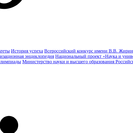
ьтеты
История успеха
Всероссийский конкурс имени В.В. Жирин
изационная энциклопедия
Национальный проект «Наука и унив
олимпиады
Министерство науки и высшего образования Россий