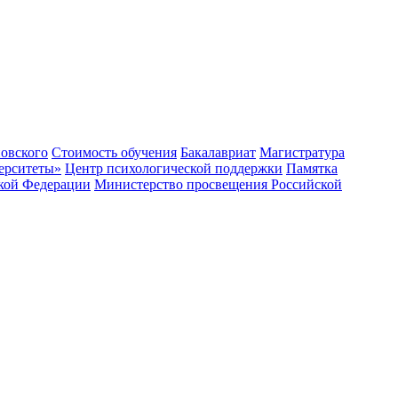
овского
Стоимость обучения
Бакалавриат
Магистратура
ерситеты»
Центр психологической поддержки
Памятка
ской Федерации
Министерство просвещения Российской