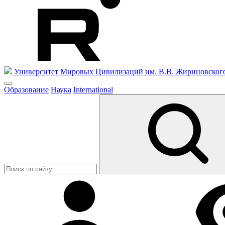
Университет Мировых Цивилизаций
им. В.В. Жириновског
Образование
Наука
International