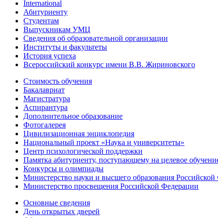
International
Абитуриенту
Студентам
Выпускникам УМЦ
Сведения об образовательной организации
Институты и факультеты
История успеха
Всероссийский конкурс имени В.В. Жириновского
Стоимость обучения
Бакалавриат
Магистратура
Аспирантура
Дополнительное образование
Фотогалерея
Цивилизационная энциклопедия
Национальный проект «Наука и университеты»
Центр психологической поддержки
Памятка абитуриенту, поступающему на целевое обучени
Конкурсы и олимпиады
Министерство науки и высшего образования Российской
Министерство просвещения Российской Федерации
Основные сведения
День открытых дверей