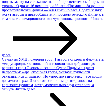
подать заявку на соискание главной просветительской премии
страны. Одна из 16 номинаций #ЗнаниеПремия — За лучший
просветительский фильм — ждет именно вас! Подать заявку
могут авторы и правообладатели просветительского фильма, в
том числе анимационного или мультипликационного,
Читать
далее
Студенты УМЦ покорили гору!
1 августа студенты факультета
международных отношений и геополитики добрались до
вершины горы Экономической в Сукко Подъём выдался
непростым: жара, скользкая тропа, местами руки-ноги
отказывались слушаться. Но упорство взяло верх – все дошли
до самого верха. И оно того стоило: море открылось на
горизонте целиком, ветер моментально сдул усталость, а
минута
Читать далее