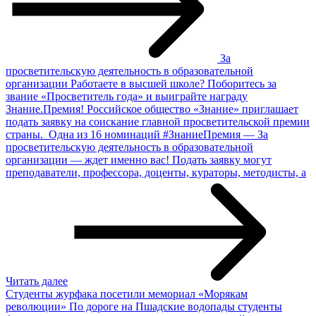
За
просветительскую деятельность в образовательной
организации
Работаете в высшей школе? Поборитесь за
звание «Просветитель года» и выиграйте награду
Знание.Премия! Российское общество «Знание» приглашает
подать заявку на соискание главной просветительской премии
страны. Одна из 16 номинаций #ЗнаниеПремия — За
просветительскую деятельность в образовательной
организации — ждет именно вас! Подать заявку могут
преподаватели, профессора, доценты, кураторы, методисты, а
Читать далее
Студенты журфака посетили мемориал «Морякам
революции»
По дороге на Пшадские водопады студенты