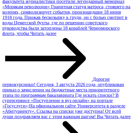
факультета журналистики посетили легендарный мемориал
«Морякам революции» Гранитная статуя матроса, стоящего на
коленях, символизирует события, произошедшие 18 июня
1918 года. Прижав бескозырку к груди, он с болью смотрит в
воды Цемесской бухты, где по решению советского
руководства были затоплены 18 кораблей Черноморского
флота, чтобы
Читать далее
Дорогие
первокурсники!
Сегодня, 3 августа 2026 года, опубликован
приказ о зачислении на бюджетные места приоритетного
этапа по программам бакалавриата Где искать списки? В
суперсервисе «Поступление в вуз онлайн» на портале
«Госуслуги»;На официальном сайте Университета в разделе
«Абитуриенту». Ссылка на списки уже доступна! От всей
души поздравляем вас с этим важным шагом! Вы
Читать далее