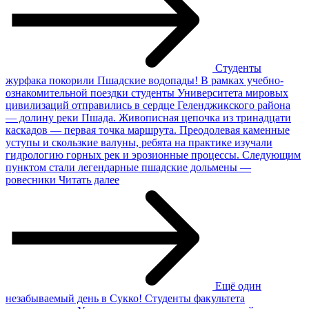
Студенты
журфака покорили Пшадские водопады!
В рамках учебно-
ознакомительной поездки студенты Университета мировых
цивилизаций отправились в сердце Геленджикского района
— долину реки Пшада. Живописная цепочка из тринадцати
каскадов — первая точка маршрута. Преодолевая каменные
уступы и скользкие валуны, ребята на практике изучали
гидрологию горных рек и эрозионные процессы. Следующим
пунктом стали легендарные пшадские дольмены —
ровесники
Читать далее
Ещё один
незабываемый день в Сукко!
Студенты факультета