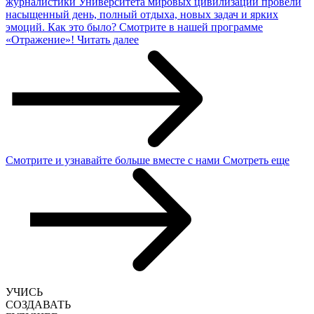
журналистики Университета мировых цивилизаций провели
насыщенный день, полный отдыха, новых задач и ярких
эмоций. Как это было? Смотрите в нашей программе
«Отражение»!
Читать далее
Смотрите и узнавайте
больше
вместе с нами
Смотреть еще
УЧИСЬ
СОЗДАВАТЬ