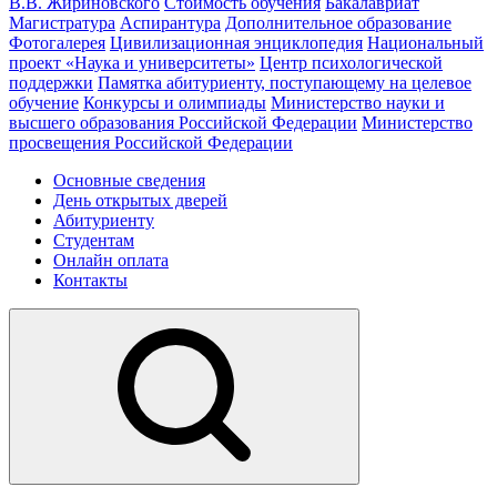
В.В. Жириновского
Стоимость обучения
Бакалавриат
Магистратура
Аспирантура
Дополнительное образование
Фотогалерея
Цивилизационная энциклопедия
Национальный
проект «Наука и университеты»
Центр психологической
поддержки
Памятка абитуриенту, поступающему на целевое
обучение
Конкурсы и олимпиады
Министерство науки и
высшего образования Российской Федерации
Министерство
просвещения Российской Федерации
Основные сведения
День открытых дверей
Абитуриенту
Студентам
Онлайн оплата
Контакты