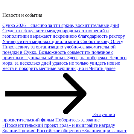
Новости и
события
Сукко 2026 – спасибо за эти яркие, восхитительные дни!
Студенты факультета международных отношений и
геополитики выражают искреннюю благодарность ректору
Университета мировых цивилизаций Слоботчикову Олегу
Николаевичу за организацию учебно-ознакомительной
поездки в Сукко. Возможность совместить полезное с
приятным – уникальный опыт. Здесь, на побережье Черного
моря, за несколько дней удалось не только увидеть новые
места и покорить местные вершины, но и
Читать далее
За лучший
просветительский фильм
Поборитесь за звание
«Просветительский проект года» и выиграйте награду
Знание.Премия! Российское общество «Знание» приглашает