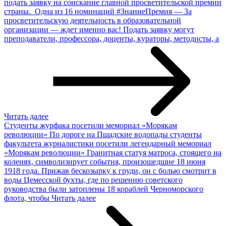
подать заявку на соискание главной просветительской премии
страны. Одна из 16 номинаций #ЗнаниеПремия — За
просветительскую деятельность в образовательной
организации — ждет именно вас! Подать заявку могут
преподаватели, профессора, доценты, кураторы, методисты, а
Читать далее
Студенты журфака посетили мемориал «Морякам
революции»
По дороге на Пшадские водопады студенты
факультета журналистики посетили легендарный мемориал
«Морякам революции» Гранитная статуя матроса, стоящего на
коленях, символизирует события, произошедшие 18 июня
1918 года. Прижав бескозырку к груди, он с болью смотрит в
воды Цемесской бухты, где по решению советского
руководства были затоплены 18 кораблей Черноморского
флота, чтобы
Читать далее