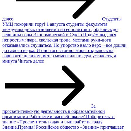
далее
Студенты
УМЦ покорили гору!
1 августа студенты факультета
международных отношений и геополитики добрались до
вершины горы Экономической в Сукко Подъём выдался
непростым: жара, скользкая тропа, местами руки-ноги
отказывались слушаться. Но упорство взяло верх – все дошли
до самого верха. И оно того стоило: море открылось на
горизонте целиком, ветер моментально сдул усталость, а
минута
Читать далее
За
просветительскую деятельность в образовательной
организации
Работаете в высшей школе? Поборитесь за
звание «Просветитель года» и выиграйте награду
Знание.Премия! Российское общество «Знание» приглашает