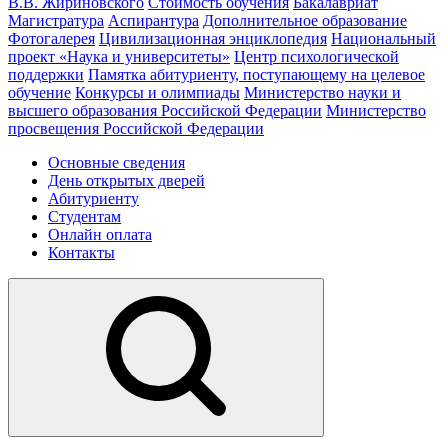
В.В. Жириновского
Стоимость обучения
Бакалавриат
Магистратура
Аспирантура
Дополнительное образование
Фотогалерея
Цивилизационная энциклопедия
Национальный
проект «Наука и университеты»
Центр психологической
поддержки
Памятка абитуриенту, поступающему на целевое
обучение
Конкурсы и олимпиады
Министерство науки и
высшего образования Российской Федерации
Министерство
просвещения Российской Федерации
Основные сведения
День открытых дверей
Абитуриенту
Студентам
Онлайн оплата
Контакты