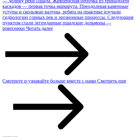
— долину реки Пшада. Живописная цепочка из тринадцати
каскадов — первая точка маршрута. Преодолевая каменные
уступы и скользкие валуны, ребята на практике изучали
гидрологию горных рек и эрозионные процессы. Следующим
пунктом стали легендарные пшадские дольмены —
ровесники
Читать далее
Смотрите и узнавайте
больше
вместе с нами
Смотреть еще