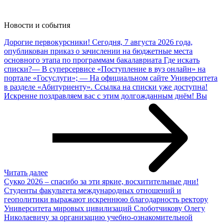
Новости и
события
Дорогие первокурсники!
Сегодня, 7 августа 2026 года,
опубликован приказ о зачислении на бюджетные места
основного этапа по программам бакалавриата Где искать
списки?— В суперсервисе «Поступление в вуз онлайн» на
портале «Госуслуги»; — На официальном сайте Университета
в разделе «Абитуриенту». Ссылка на списки уже доступна!
Искренне поздравляем вас с этим долгожданным днём! Вы
Читать далее
Сукко 2026 – спасибо за эти яркие, восхитительные дни!
Студенты факультета международных отношений и
геополитики выражают искреннюю благодарность ректору
Университета мировых цивилизаций Слоботчикову Олегу
Николаевичу за организацию учебно-ознакомительной