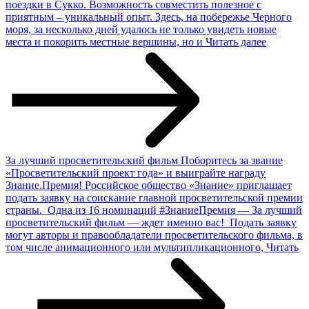
поездки в Сукко. Возможность совместить полезное с
приятным – уникальный опыт. Здесь, на побережье Черного
моря, за несколько дней удалось не только увидеть новые
места и покорить местные вершины, но и
Читать далее
За лучший просветительский фильм
Поборитесь за звание
«Просветительский проект года» и выиграйте награду
Знание.Премия! Российское общество «Знание» приглашает
подать заявку на соискание главной просветительской премии
страны. Одна из 16 номинаций #ЗнаниеПремия — За лучший
просветительский фильм — ждет именно вас! Подать заявку
могут авторы и правообладатели просветительского фильма, в
том числе анимационного или мультипликационного,
Читать