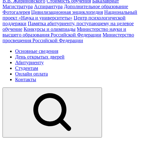
В.В. Жириновского
Стоимость обучения
Бакалавриат
Магистратура
Аспирантура
Дополнительное образование
Фотогалерея
Цивилизационная энциклопедия
Национальный
проект «Наука и университеты»
Центр психологической
поддержки
Памятка абитуриенту, поступающему на целевое
обучение
Конкурсы и олимпиады
Министерство науки и
высшего образования Российской Федерации
Министерство
просвещения Российской Федерации
Основные сведения
День открытых дверей
Абитуриенту
Студентам
Онлайн оплата
Контакты