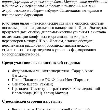
трансформации мирового порядка». Мероприятие пройдет на
площадке Университета мировых цивилизаций им. В.В.
Жириновского и соберет ведущих дипломатов, экспертов и
политологов двух стран
Ключевая тема
– тектонические сдвиги в мировой системе
после американо-израильского нападения на Иран. Экспертам
предстоит дать оценку дипломатическим усилиям Пакистана
по деэскалации конфликта и организации мирных
переговоров между США и Ираном, а также обсудить
перспективы расширения российско-пакистанского
стратегического партнерства в условиях формирования
многополярного мира.
Среди участников с пакистанской стороны:
Федеральный министр энергетики Сардар Авас
Лагхари;
Посол Пакистана в РФ Файсал Нияз Тирмизи;
Сенатор Шерри Рехман;
Президент Института стратегических исследований
Исламабада (ISSI) Халид Махмуд.
С российской стороны выступят:
Руководитель Центра молодежной публичной