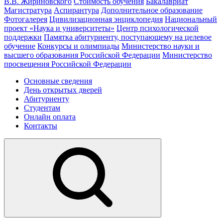
В.В. Жириновского
Стоимость обучения
Бакалавриат
Магистратура
Аспирантура
Дополнительное образование
Фотогалерея
Цивилизационная энциклопедия
Национальный
проект «Наука и университеты»
Центр психологической
поддержки
Памятка абитуриенту, поступающему на целевое
обучение
Конкурсы и олимпиады
Министерство науки и
высшего образования Российской Федерации
Министерство
просвещения Российской Федерации
Основные сведения
День открытых дверей
Абитуриенту
Студентам
Онлайн оплата
Контакты