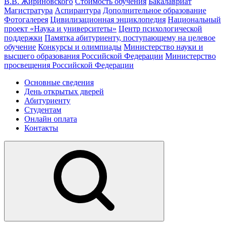
В.В. Жириновского
Стоимость обучения
Бакалавриат
Магистратура
Аспирантура
Дополнительное образование
Фотогалерея
Цивилизационная энциклопедия
Национальный
проект «Наука и университеты»
Центр психологической
поддержки
Памятка абитуриенту, поступающему на целевое
обучение
Конкурсы и олимпиады
Министерство науки и
высшего образования Российской Федерации
Министерство
просвещения Российской Федерации
Основные сведения
День открытых дверей
Абитуриенту
Студентам
Онлайн оплата
Контакты