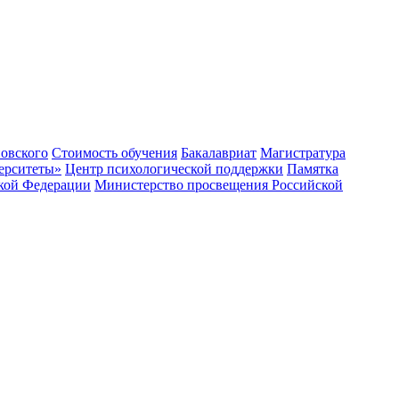
овского
Стоимость обучения
Бакалавриат
Магистратура
ерситеты»
Центр психологической поддержки
Памятка
ской Федерации
Министерство просвещения Российской