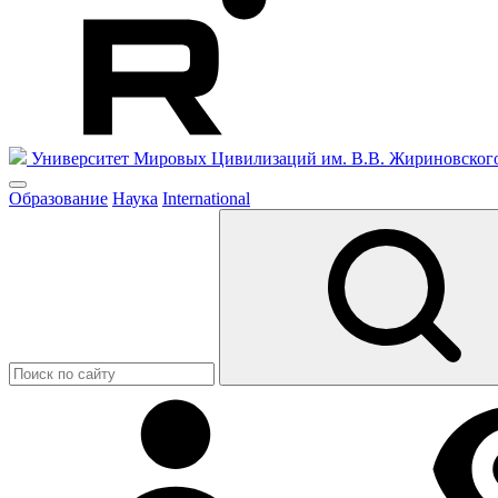
Университет Мировых Цивилизаций
им. В.В. Жириновског
Образование
Наука
International