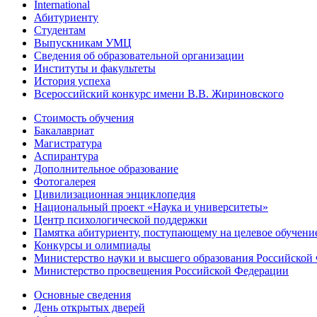
International
Абитуриенту
Студентам
Выпускникам УМЦ
Сведения об образовательной организации
Институты и факультеты
История успеха
Всероссийский конкурс имени В.В. Жириновского
Стоимость обучения
Бакалавриат
Магистратура
Аспирантура
Дополнительное образование
Фотогалерея
Цивилизационная энциклопедия
Национальный проект «Наука и университеты»
Центр психологической поддержки
Памятка абитуриенту, поступающему на целевое обучени
Конкурсы и олимпиады
Министерство науки и высшего образования Российской
Министерство просвещения Российской Федерации
Основные сведения
День открытых дверей