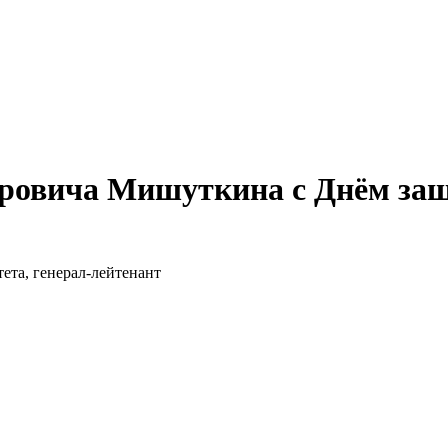
оровича Мишуткина с Днём защ
та, генерал-лейтенант