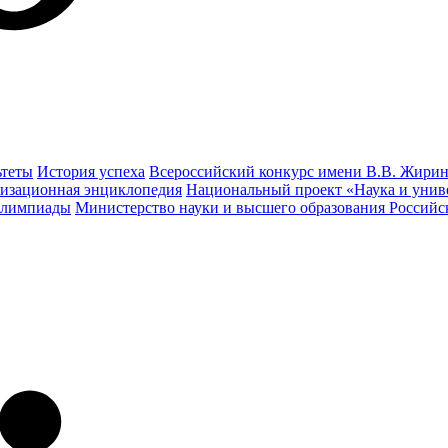
ьтеты
История успеха
Всероссийский конкурс имени В.В. Жирин
изационная энциклопедия
Национальный проект «Наука и унив
олимпиады
Министерство науки и высшего образования Россий