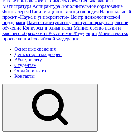
В.В. Жириновского
Стоимость обучения
Бакалавриат
Магистратура
Аспирантура
Дополнительное образование
Фотогалерея
Цивилизационная энциклопедия
Национальный
проект «Наука и университеты»
Центр психологической
поддержки
Памятка абитуриенту, поступающему на целевое
обучение
Конкурсы и олимпиады
Министерство науки и
высшего образования Российской Федерации
Министерство
просвещения Российской Федерации
Основные сведения
День открытых дверей
Абитуриенту
Студентам
Онлайн оплата
Контакты