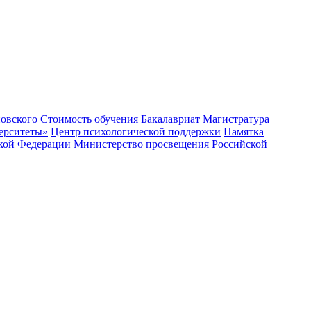
овского
Стоимость обучения
Бакалавриат
Магистратура
ерситеты»
Центр психологической поддержки
Памятка
ской Федерации
Министерство просвещения Российской