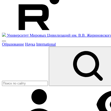
Университет Мировых Цивилизаций
им. В.В. Жириновског
Образование
Наука
International