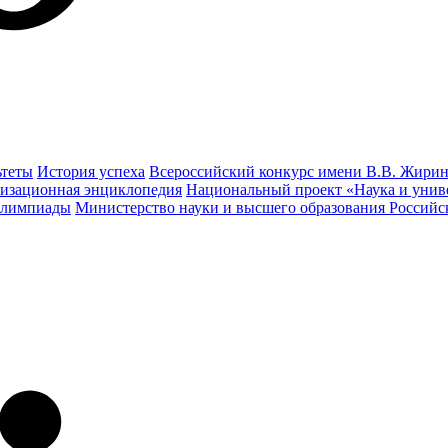
ьтеты
История успеха
Всероссийский конкурс имени В.В. Жирин
изационная энциклопедия
Национальный проект «Наука и унив
олимпиады
Министерство науки и высшего образования Россий