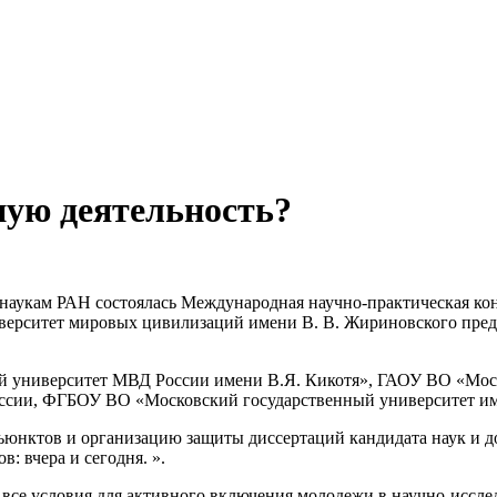
ную деятельность?
наукам РАН состоялась Международная научно-практическая ко
ерситет мировых цивилизаций имени В. В. Жириновского предст
 университет МВД России имени В.Я. Кикотя», ГАОУ ВО «Моск
сии, ФГБОУ ВО «Московский государственный университет им
юнктов и организацию защиты диссертаций кандидата наук и до
: вчера и сегодня. ».
 все условия для активного включения молодежи в научно-иссле