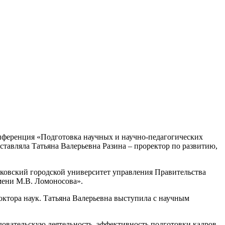
нференция «Подготовка научных и научно-педагогических
авляла Татьяна Валерьевна Разина – проректор по развитию,
овский городской университет управления Правительства
ени М.В. Ломоносова».
ктора наук. Татьяна Валерьевна выступила с научным
довательскую деятельность, эффективность подготовки кадров