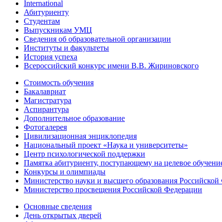
International
Абитуриенту
Студентам
Выпускникам УМЦ
Сведения об образовательной организации
Институты и факультеты
История успеха
Всероссийский конкурс имени В.В. Жириновского
Стоимость обучения
Бакалавриат
Магистратура
Аспирантура
Дополнительное образование
Фотогалерея
Цивилизационная энциклопедия
Национальный проект «Наука и университеты»
Центр психологической поддержки
Памятка абитуриенту, поступающему на целевое обучени
Конкурсы и олимпиады
Министерство науки и высшего образования Российской
Министерство просвещения Российской Федерации
Основные сведения
День открытых дверей