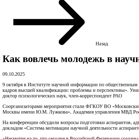
Назад
Как вовлечь молодежь в науч
09.10.2025
9 октября в Институте научной информации по общественным 
кадров высшей квалификации: проблемы и перспективы». Унив
доктор психологических наук, член-корреспондент РАО
Соорганизаторами мероприятия стали ФГКОУ ВО «Московский
Москвы имени Ю.М. Лужкова», Академия управления МВД Рос
На конференции обсудили вопросы подготовки аспирантов, адъ
докладом «Система мотивации научной деятельности аспирантов
«Несмотря на то, что сегодня в Российской Федерации созданы