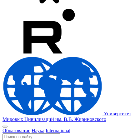
Университет
Мировых Цивилизаций
им. В.В. Жириновского
Образование
Наука
International