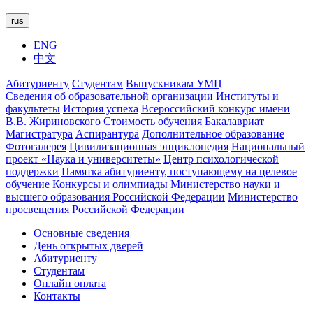
rus
ENG
中文
Абитуриенту
Студентам
Выпускникам УМЦ
Сведения об образовательной организации
Институты и
факультеты
История успеха
Всероссийский конкурс имени
В.В. Жириновского
Стоимость обучения
Бакалавриат
Магистратура
Аспирантура
Дополнительное образование
Фотогалерея
Цивилизационная энциклопедия
Национальный
проект «Наука и университеты»
Центр психологической
поддержки
Памятка абитуриенту, поступающему на целевое
обучение
Конкурсы и олимпиады
Министерство науки и
высшего образования Российской Федерации
Министерство
просвещения Российской Федерации
Основные сведения
День открытых дверей
Абитуриенту
Студентам
Онлайн оплата
Контакты