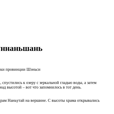
жуннаньшань
очки провинции Шэньси
пустились к озеру с зеркальной гладью воды, а затем
ад высотой – вот что запомнилось в тот день.
рам Наньутай на вершине. С высоты храма открывались