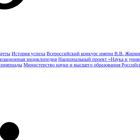
ьтеты
История успеха
Всероссийский конкурс имени В.В. Жирин
изационная энциклопедия
Национальный проект «Наука и унив
олимпиады
Министерство науки и высшего образования Россий