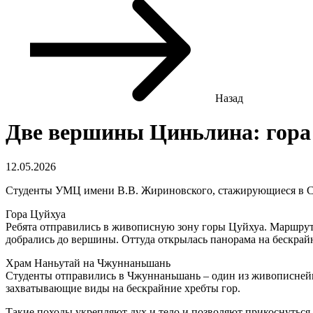
Назад
Две вершины Циньлина: гора
12.05.2026
Студенты УМЦ имени В.В. Жириновского, стажирующиеся в С
Гора Цуйхуа
Ребята отправились в живописную зону горы Цуйхуа. Маршрут 
добрались до вершины. Оттуда открылась панорама на бескрайн
Храм Наньутай на Чжуннаньшань
Студенты отправились в Чжуннаньшань – один из живописнейш
захватывающие виды на бескрайние хребты гор.
Такие походы укрепляют дух и тело и позволяют прикоснуться