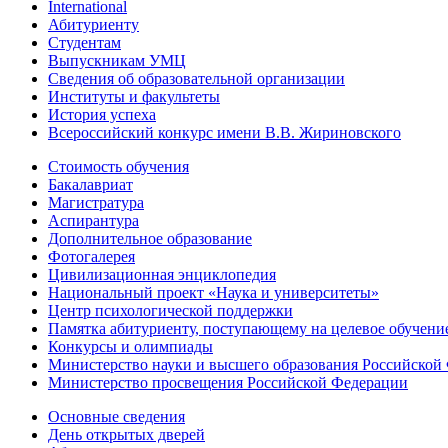
International
Абитуриенту
Студентам
Выпускникам УМЦ
Сведения об образовательной организации
Институты и факультеты
История успеха
Всероссийский конкурс имени В.В. Жириновского
Стоимость обучения
Бакалавриат
Магистратура
Аспирантура
Дополнительное образование
Фотогалерея
Цивилизационная энциклопедия
Национальный проект «Наука и университеты»
Центр психологической поддержки
Памятка абитуриенту, поступающему на целевое обучени
Конкурсы и олимпиады
Министерство науки и высшего образования Российской
Министерство просвещения Российской Федерации
Основные сведения
День открытых дверей