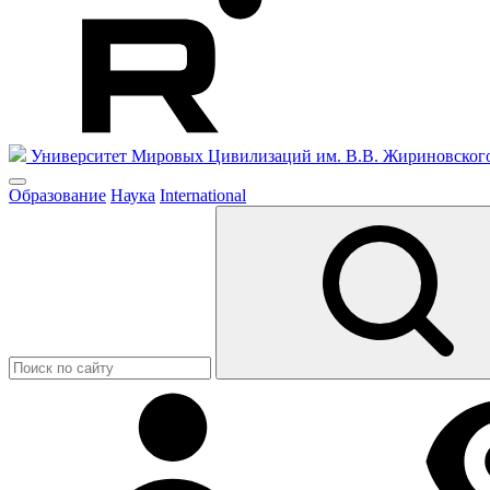
Университет Мировых Цивилизаций
им. В.В. Жириновског
Образование
Наука
International