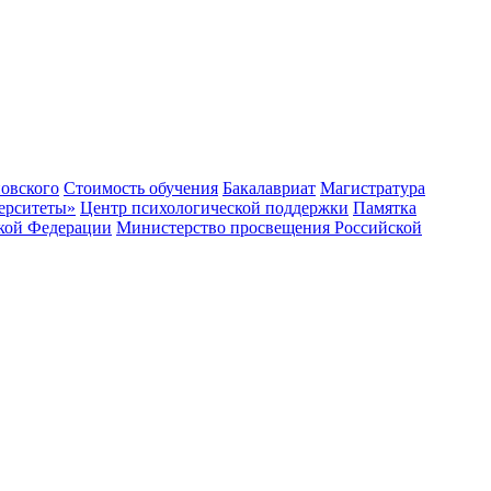
овского
Стоимость обучения
Бакалавриат
Магистратура
ерситеты»
Центр психологической поддержки
Памятка
ской Федерации
Министерство просвещения Российской