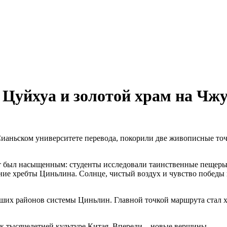
 Цуйхуа и золотой храм на Ч
ианьском университете перевода, покорили две живописные т
был насыщенным: студенты исследовали таинственные пещеры, с
ие хребты Циньлина. Солнце, чистый воздух и чувство победы н
их районов системы Циньлин. Главной точкой маршрута стал х
 к тысячелетней культуре Китая. Впереди – новые вершины.