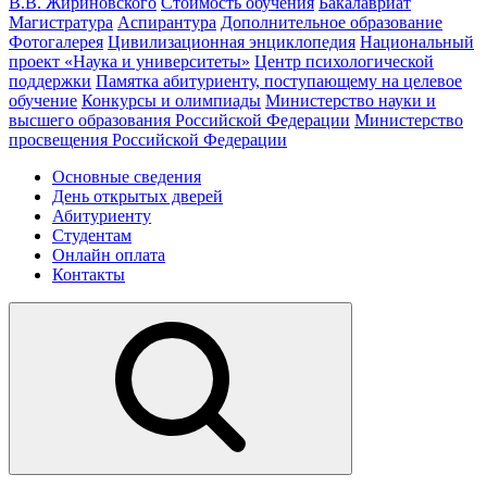
В.В. Жириновского
Стоимость обучения
Бакалавриат
Магистратура
Аспирантура
Дополнительное образование
Фотогалерея
Цивилизационная энциклопедия
Национальный
проект «Наука и университеты»
Центр психологической
поддержки
Памятка абитуриенту, поступающему на целевое
обучение
Конкурсы и олимпиады
Министерство науки и
высшего образования Российской Федерации
Министерство
просвещения Российской Федерации
Основные сведения
День открытых дверей
Абитуриенту
Студентам
Онлайн оплата
Контакты