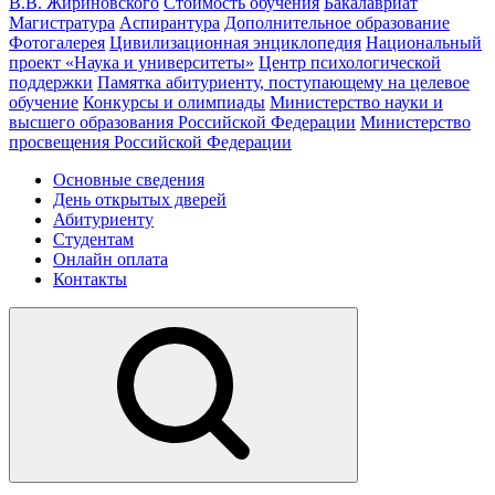
В.В. Жириновского
Стоимость обучения
Бакалавриат
Магистратура
Аспирантура
Дополнительное образование
Фотогалерея
Цивилизационная энциклопедия
Национальный
проект «Наука и университеты»
Центр психологической
поддержки
Памятка абитуриенту, поступающему на целевое
обучение
Конкурсы и олимпиады
Министерство науки и
высшего образования Российской Федерации
Министерство
просвещения Российской Федерации
Основные сведения
День открытых дверей
Абитуриенту
Студентам
Онлайн оплата
Контакты